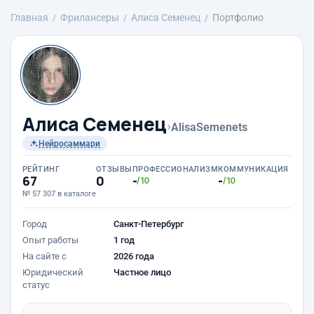
Главная
Фрилансеры
Алиса Семенец
Портфолио
Алиса Семенец
›
AlisaSemenets
Нейросаммари
РЕЙТИНГ
ОТЗЫВЫ
ПРОФЕССИОНАЛИЗМ
КОММУНИКАЦИЯ
67
0
-
-
/10
/10
№ 57 307 в каталоге
Город
Санкт-Петербург
Опыт работы
1 год
На сайте с
2026 года
Юридический
Частное лицо
статус