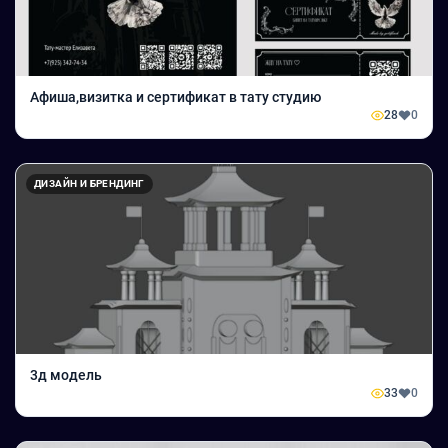
Афиша,визитка и сертификат в тату студию
28
0
ДИЗАЙН И БРЕНДИНГ
3д модель
33
0