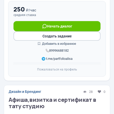
250
₽/час
средняя ставка
Начать диалог
Создать задание
Добавить в избранное
89996688182
t.me/partfolioalisa
Пожаловаться на профиль
Дизайн и Брендинг
28
0
Афиша,визитка и сертификат в
тату студию