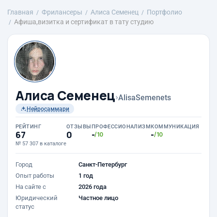
Главная
Фрилансеры
Алиса Семенец
Портфолио
Афиша,визитка и сертификат в тату студию
Алиса Семенец
›
AlisaSemenets
Нейросаммари
РЕЙТИНГ
ОТЗЫВЫ
ПРОФЕССИОНАЛИЗМ
КОММУНИКАЦИЯ
67
0
-
-
/10
/10
№ 57 307 в каталоге
Город
Санкт-Петербург
Опыт работы
1 год
На сайте с
2026 года
Юридический
Частное лицо
статус