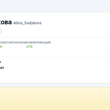
кова
›
Alina_Sadykova
РОФЕССИОНАЛИЗМ
КОММУНИКАЦИЯ
-
10
/10
а
ода