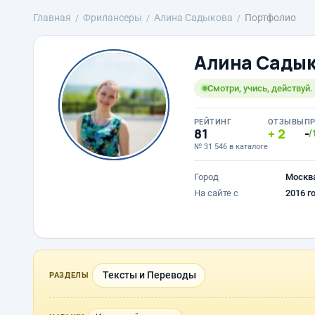
Главная
Фрилансеры
Алина Садыкова
Портфолио
Алина Сады
Смотри, учись, действуй.
РЕЙТИНГ
ОТЗЫВЫ
П
81
2
-
/
№ 31 546 в каталоге
Город
Москв
На сайте с
2016 г
Тексты и Переводы
РАЗДЕЛЫ