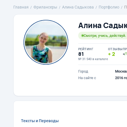
Главная
Фрилансеры
Алина Садыкова
Портфолио
П
Алина Сады
Смотри, учись, действуй.
РЕЙТИНГ
ОТЗЫВЫ
П
81
2
-
/
№ 31 540 в каталоге
Город
Москв
На сайте с
2016 г
Тексты и Переводы