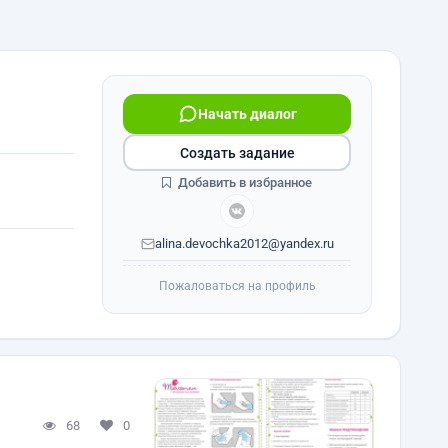
Начать диалог
Создать задание
Добавить в избранное
alina.devochka2012@yandex.ru
Пожаловаться на профиль
68
0