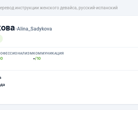
еревод инструкции женского девайса, русский-испанский
кова
›
Alina_Sadykova
РОФЕССИОНАЛИЗМ
КОММУНИКАЦИЯ
-
10
/10
а
ода