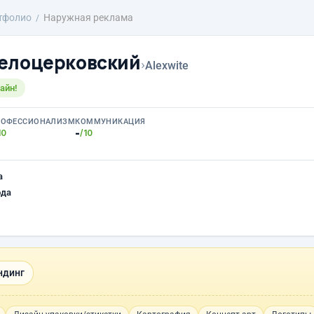
тфолио
Наружная реклама
елоцерковский
›
Alexwite
айн!
РОФЕССИОНАЛИЗМ
КОММУНИКАЦИЯ
-
10
/10
а
ода
ндинг