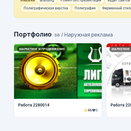
Branding
PowerPoint презентации
Аудит сайтов
НАВЫКИ
Полиграфическая верстка
Полиграфия
Фирменный стиль
Портфолио
/ Наружная реклама
· 68
МАРКЕТИНГ И ПРОДВИЖЕНИЕ
МАРКЕТИНГ
Работа 2280014
Работа 22
46
0