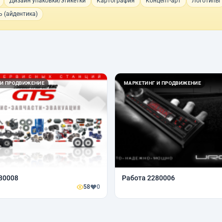
Дизайн упаковки/этикетки
Картография
Концепт-арт
Логотипы
 (айдентика)
 И ПРОДВИЖЕНИЕ
МАРКЕТИНГ И ПРОДВИЖЕНИЕ
80008
Работа 2280006
58
0