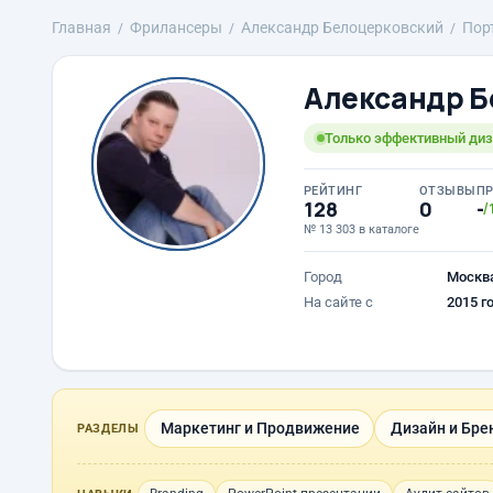
Главная
Фрилансеры
Александр Белоцерковский
Пор
Александр Б
Только эффективный диз
РЕЙТИНГ
ОТЗЫВЫ
П
128
0
-
/
№ 13 303 в каталоге
Город
Москв
На сайте с
2015 г
Маркетинг и Продвижение
Дизайн и Бре
РАЗДЕЛЫ