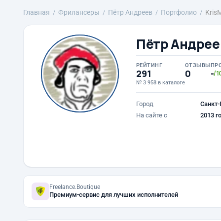
Главная
Фрилансеры
Пётр Андреев
Портфолио
Kris
Пётр Андрее
РЕЙТИНГ
ОТЗЫВЫ
ПР
291
0
-
/1
№ 3 958 в каталоге
Город
Санкт-
На сайте с
2013 г
Freelance.Boutique
Премиум-сервис для лучших исполнителей