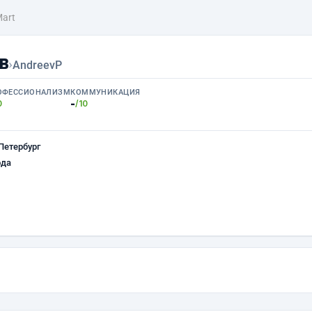
Mart
в
›
AndreevP
ОФЕССИОНАЛИЗМ
КОММУНИКАЦИЯ
-
0
/10
Петербург
ода