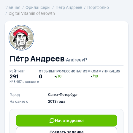
Главная
Фрилансеры
Пётр Андреев
Портфолио
Digital Vitamin of Growth
Пётр Андреев
›
AndreevP
РЕЙТИНГ
ОТЗЫВЫ
ПРОФЕССИОНАЛИЗМ
КОММУНИКАЦИЯ
291
0
-
-
/10
/10
№ 3 957 в каталоге
Город
Санкт-Петербург
На сайте с
2013 года
Начать диалог
Создать задание