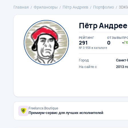
Главная
Фрилансеры
Пётр Андреев
Портфолио
3DKl
Пётр Андрее
РЕЙТИНГ
ОТЗЫВЫ
ПР
291
0
-
/1
№ 3 958 в каталоге
Город
Санкт-
На сайте с
2013 г
Freelance.Boutique
Премиум-сервис для лучших исполнителей