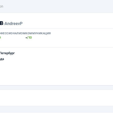
on
в
›
AndreevP
ОФЕССИОНАЛИЗМ
КОММУНИКАЦИЯ
-
0
/10
Петербург
ода