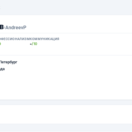
k
в
›
AndreevP
ОФЕССИОНАЛИЗМ
КОММУНИКАЦИЯ
-
0
/10
Петербург
ода