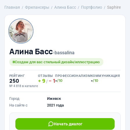
Главная
Фрилансеры
Алина Басс
Портфолио
Saphire
Алина Басс
›
bassalina
Создам для вас стильный дизайн/иллюстрацию
РЕЙТИНГ
ОТЗЫВЫ
ПРОФЕССИОНАЛИЗМ
КОММУНИКАЦИЯ
250
9
1
-
-
/10
/10
/
№ 4 818 в каталоге
Город
Ижевск
На сайте с
2021 года
Начать диалог