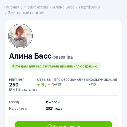
Главная
Фрилансеры
Алина Басс
Портфолио
Векторный портрет
Алина Басс
›
bassalina
Создам для вас стильный дизайн/иллюстрацию
РЕЙТИНГ
ОТЗЫВЫ
ПРОФЕССИОНАЛИЗМ
КОММУНИКАЦИЯ
250
9
1
-
-
/10
/10
/
№ 4 818 в каталоге
Город
Ижевск
На сайте с
2021 года
Начать диалог