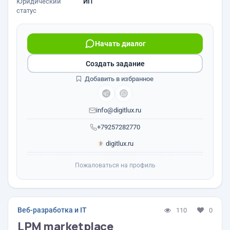
Юридический
ИП
статус
Начать диалог
Создать задание
Добавить в избранное
info@digitlux.ru
+79257282770
digitlux.ru
Пожаловаться на профиль
Веб-разработка и IT
110
0
LPM marketplace