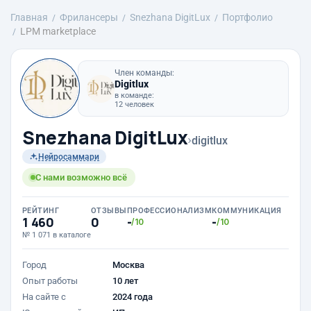
Главная
Фрилансеры
Snezhana DigitLux
Портфолио
LPM marketplace
Член команды:
Digitlux
в команде:
12 человек
Snezhana DigitLux
›
digitlux
Нейросаммари
С нами возможно всё
РЕЙТИНГ
ОТЗЫВЫ
ПРОФЕССИОНАЛИЗМ
КОММУНИКАЦИЯ
1 460
0
-
-
/10
/10
№ 1 071 в каталоге
Город
Москва
Опыт работы
10 лет
На сайте с
2024 года