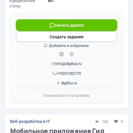
Юридический
ИП
статус
Начать диалог
Создать задание
Добавить в избранное
info@digitlux.ru
+79257282770
digitlux.ru
Пожаловаться на профиль
Веб-разработка и IT
136
0
Мобильное приложение Гид