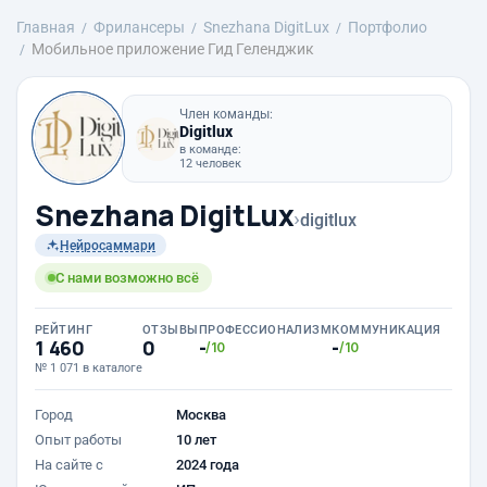
Главная
Фрилансеры
Snezhana DigitLux
Портфолио
Мобильное приложение Гид Геленджик
Член команды:
Digitlux
в команде:
12 человек
Snezhana DigitLux
›
digitlux
Нейросаммари
С нами возможно всё
РЕЙТИНГ
ОТЗЫВЫ
ПРОФЕССИОНАЛИЗМ
КОММУНИКАЦИЯ
1 460
0
-
-
/10
/10
№ 1 071 в каталоге
Город
Москва
Опыт работы
10 лет
На сайте с
2024 года