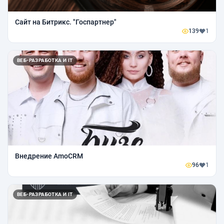
Сайт на Битрикс. "Госпартнер"
139
1
ВЕБ-РАЗРАБОТКА И IT
Внедрение AmoCRM
96
1
ВЕБ-РАЗРАБОТКА И IT