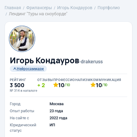
Главная
Фрилансеры
Игорь Кондауров
Портфолио
Лендинг "Туры на сноуборде"
Игорь Кондауров
›
drakeruss
Нейросаммари
РЕЙТИНГ
ОТЗЫВЫ
ПРОФЕССИОНАЛИЗМ
КОММУНИКАЦИЯ
3 500
2
10
10
/10
/10
№ 314 в каталоге
Город
Москва
Опыт работы
23 года
На сайте с
2022 года
Юридический
ИП
статус