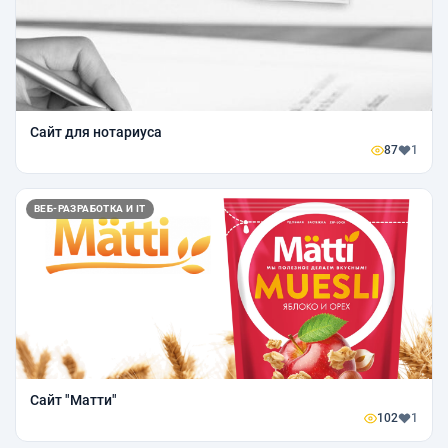
Сайт для нотариуса
87
1
ВЕБ-РАЗРАБОТКА И IT
Сайт "Матти"
102
1