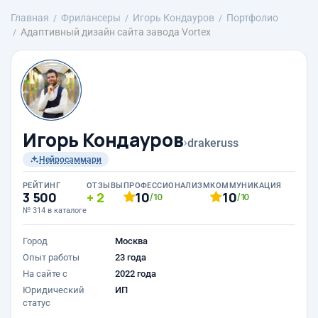
Главная
Фрилансеры
Игорь Кондауров
Портфолио
Адаптивный дизайн сайта завода Vortex
Игорь Кондауров
›
drakeruss
Нейросаммари
РЕЙТИНГ
ОТЗЫВЫ
ПРОФЕССИОНАЛИЗМ
КОММУНИКАЦИЯ
3 500
2
10
10
/10
/10
№ 314 в каталоге
Город
Москва
Опыт работы
23 года
На сайте с
2022 года
Юридический
ИП
статус