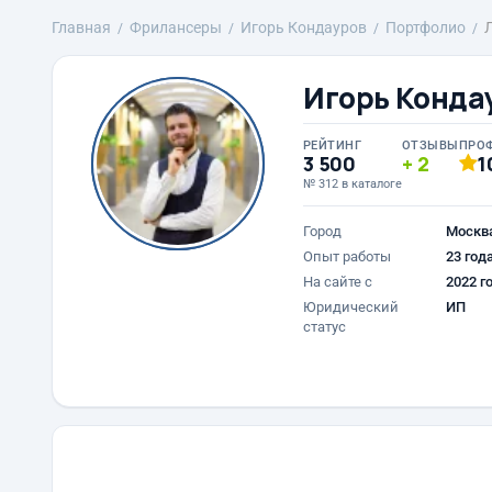
Главная
Фрилансеры
Игорь Кондауров
Портфолио
Игорь Конда
РЕЙТИНГ
ОТЗЫВЫ
ПРО
3 500
2
1
№ 312 в каталоге
Город
Москв
Опыт работы
23 год
На сайте с
2022 г
Юридический
ИП
статус