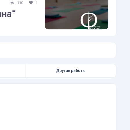
110
1
ина"
Другие работы