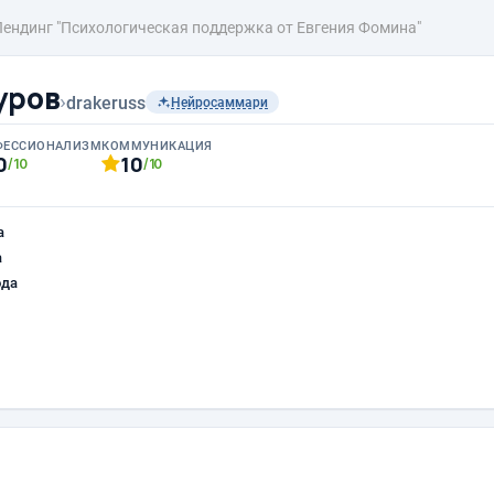
Лендинг "Психологическая поддержка от Евгения Фомина"
уров
›
drakeruss
Нейросаммари
ФЕССИОНАЛИЗМ
КОММУНИКАЦИЯ
0
10
/10
/10
а
а
ода