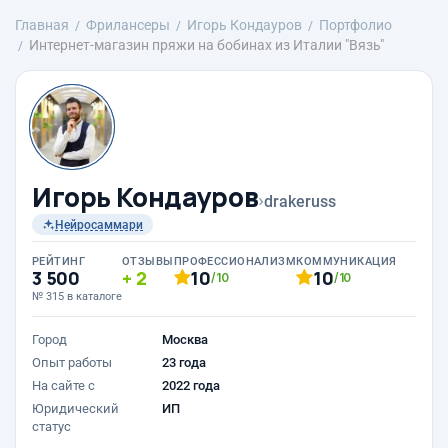
Главная
Фрилансеры
Игорь Кондауров
Портфолио
Интернет-магазин пряжи на бобинах из Италии "Вязь"
Игорь Кондауров
›
drakeruss
Нейросаммари
РЕЙТИНГ
ОТЗЫВЫ
ПРОФЕССИОНАЛИЗМ
КОММУНИКАЦИЯ
3 500
2
10
10
/10
/10
№ 315 в каталоге
Город
Москва
Опыт работы
23 года
На сайте с
2022 года
Юридический
ИП
статус