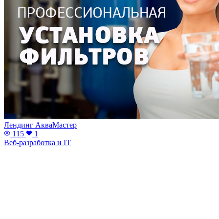
Лендинг АкваМастер
115
1
Веб-разработка и IT