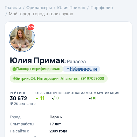
Главная
Фрилансеры
Юлия Примак
Портфолио
Мой город - город в твоих руках
Юлия Примак
›
Panacea
Паспорт верифицирован
Нейросаммари
Битрикс24. Интеграции. AI агенты. 89197059000
РЕЙТИНГ
ОТЗЫВЫ
ПРОФЕССИОНАЛИЗМ
КОММУНИКАЦИЯ
30 672
11
-
-
/10
/10
№ 26 в каталоге
Город
Пермь
Опыт работы
17 лет
На сайте с
2009 года