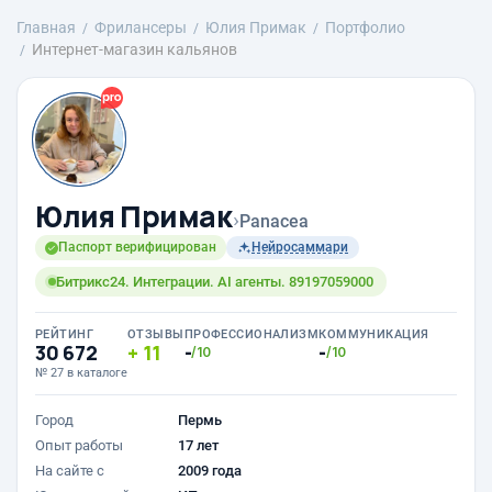
Главная
Фрилансеры
Юлия Примак
Портфолио
Интернет-магазин кальянов
Юлия Примак
›
Panacea
Паспорт верифицирован
Нейросаммари
Битрикс24. Интеграции. AI агенты. 89197059000
РЕЙТИНГ
ОТЗЫВЫ
ПРОФЕССИОНАЛИЗМ
КОММУНИКАЦИЯ
30 672
11
-
-
/10
/10
№ 27 в каталоге
Город
Пермь
Опыт работы
17 лет
На сайте с
2009 года