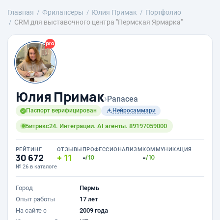
Главная
Фрилансеры
Юлия Примак
Портфолио
CRM для выставочного центра "Пермская Ярмарка"
Юлия Примак
›
Panacea
Паспорт верифицирован
Нейросаммари
Битрикс24. Интеграции. AI агенты. 89197059000
РЕЙТИНГ
ОТЗЫВЫ
ПРОФЕССИОНАЛИЗМ
КОММУНИКАЦИЯ
30 672
11
-
-
/10
/10
№ 26 в каталоге
Город
Пермь
Опыт работы
17 лет
На сайте с
2009 года