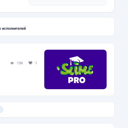
х исполнителей
156
1
)