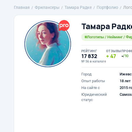
Главная
Фрилансеры
Тамара Радке
Портфолио
Лого
Тамара Радк
Логотипы / Нейминг / Фи
РЕЙТИНГ
ОТЗЫВЫ
ПРОФ
17 832
47
-
/10
№ 56 в каталоге
Город
Ижевс
Опыт работы
18 лет
На сайте с
2015 г
Юридический
Самоз
статус