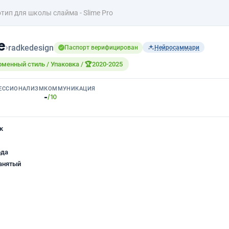
тип для школы слайма - Slime Pro
е
›
radkedesign
Паспорт верифицирован
Нейросаммари
рменный стиль / Упаковка / 🏆2020-2025
ЕССИОНАЛИЗМ
КОММУНИКАЦИЯ
-
/10
к
ода
анятый