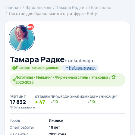
Главная
Фрилансеры
Тамара Радке
Портфолио
Логотип для бразильского стритфуда - Patty
Тамара Радке
›
radkedesign
Паспорт верифицирован
Нейросаммари
Логотипы / Нейминг / Фирменный стиль / Упаковка / 🏆
2020-2025
РЕЙТИНГ
ОТЗЫВЫ
ПРОФЕССИОНАЛИЗМ
КОММУНИКАЦИЯ
17 832
47
-
-
/10
/10
№ 57 в каталоге
Город
Ижевск
Опыт работы
18 лет
На сайте с
2015 года