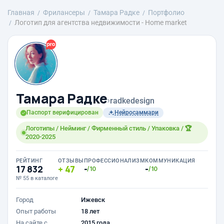
Главная
Фрилансеры
Тамара Радке
Портфолио
Логотип для агентства недвижимости - Home market
Тамара Радке
›
radkedesign
Паспорт верифицирован
Нейросаммари
Логотипы / Нейминг / Фирменный стиль / Упаковка / 🏆
2020-2025
РЕЙТИНГ
ОТЗЫВЫ
ПРОФЕССИОНАЛИЗМ
КОММУНИКАЦИЯ
17 832
47
-
-
/10
/10
№ 55 в каталоге
Город
Ижевск
Опыт работы
18 лет
На сайте с
2015 года