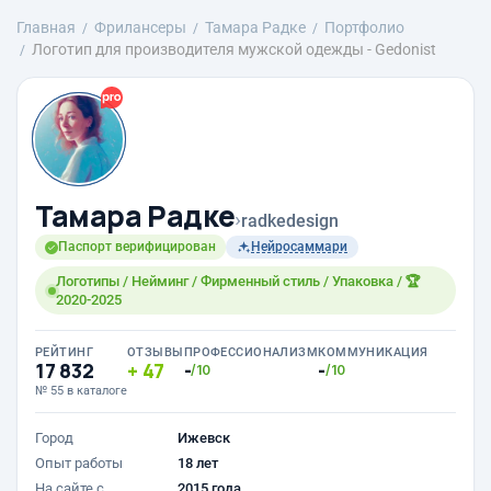
Главная
Фрилансеры
Тамара Радке
Портфолио
Логотип для производителя мужской одежды - Gedonist
Тамара Радке
›
radkedesign
Паспорт верифицирован
Нейросаммари
Логотипы / Нейминг / Фирменный стиль / Упаковка / 🏆
2020-2025
РЕЙТИНГ
ОТЗЫВЫ
ПРОФЕССИОНАЛИЗМ
КОММУНИКАЦИЯ
17 832
47
-
-
/10
/10
№ 55 в каталоге
Город
Ижевск
Опыт работы
18 лет
На сайте с
2015 года