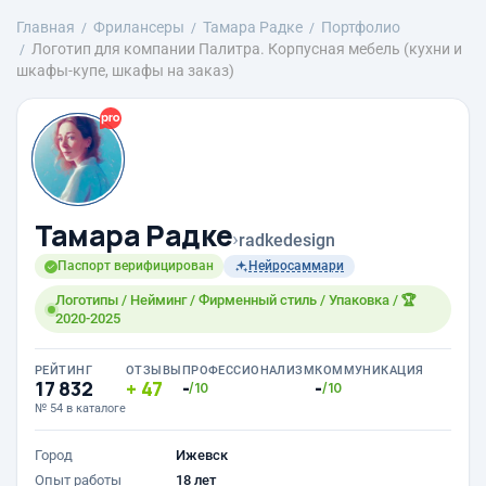
Главная
Фрилансеры
Тамара Радке
Портфолио
Логотип для компании Палитра. Корпусная мебель (кухни и
шкафы-купе, шкафы на заказ)
Тамара Радке
›
radkedesign
Паспорт верифицирован
Нейросаммари
Логотипы / Нейминг / Фирменный стиль / Упаковка / 🏆
2020-2025
РЕЙТИНГ
ОТЗЫВЫ
ПРОФЕССИОНАЛИЗМ
КОММУНИКАЦИЯ
17 832
47
-
-
/10
/10
№ 54 в каталоге
Город
Ижевск
Опыт работы
18 лет