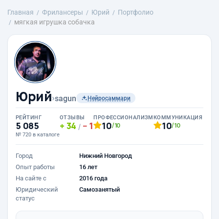
Главная
Фрилансеры
Юрий
Портфолио
мягкая игрушка собачка
Юрий
›
sagun
Нейросаммари
РЕЙТИНГ
ОТЗЫВЫ
ПРОФЕССИОНАЛИЗМ
КОММУНИКАЦИЯ
5 085
34
1
10
10
/10
/10
/
№ 720 в каталоге
Город
Нижний Новгород
Опыт работы
16 лет
На сайте с
2016 года
Юридический
Самозанятый
статус