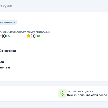
я кухни
росаммари
РОФЕССИОНАЛИЗМ
КОММУНИКАЦИЯ
10
10
/10
/10
й Новгород
ода
анятый
Безопасная сделка
Деньги списываются после