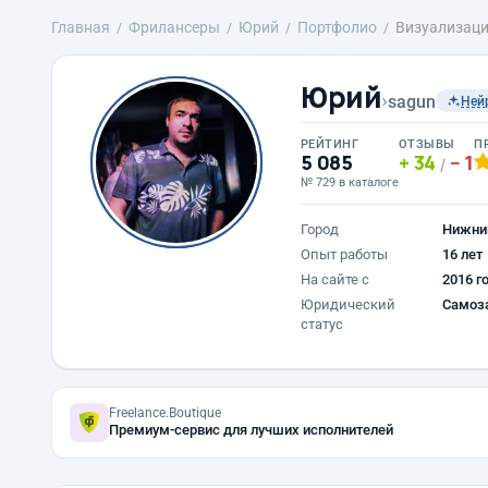
Главная
Фрилансеры
Юрий
Портфолио
Визуализаци
Юрий
›
sagun
Ней
РЕЙТИНГ
ОТЗЫВЫ
П
5 085
34
1
/
№ 729 в каталоге
Город
Нижни
Опыт работы
16 лет
На сайте с
2016 г
Юридический
Самоз
статус
Freelance.Boutique
Премиум-сервис для лучших исполнителей