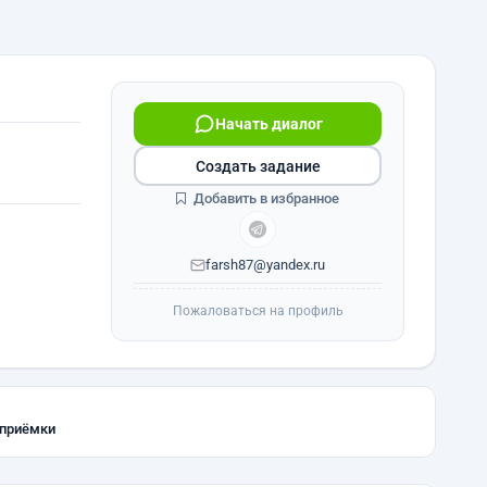
Начать диалог
Создать задание
Добавить в избранное
farsh87@yandex.ru
Пожаловаться на профиль
 приёмки