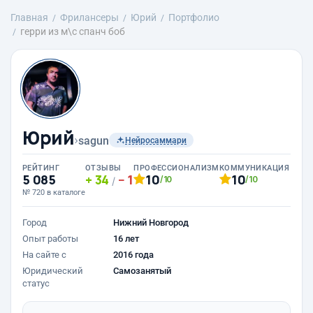
Главная
Фрилансеры
Юрий
Портфолио
герри из м\с спанч боб
Юрий
›
sagun
Нейросаммари
РЕЙТИНГ
ОТЗЫВЫ
ПРОФЕССИОНАЛИЗМ
КОММУНИКАЦИЯ
5 085
34
1
10
10
/10
/10
/
№ 720 в каталоге
Город
Нижний Новгород
Опыт работы
16 лет
На сайте с
2016 года
Юридический
Самозанятый
статус