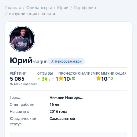
Главная
Фрилансеры
Юрий
Портфолио
визуализация спальни
Юрий
›
sagun
Нейросаммари
РЕЙТИНГ
ОТЗЫВЫ
ПРОФЕССИОНАЛИЗМ
КОММУНИКАЦИЯ
5 085
34
1
10
10
/10
/10
/
№ 685 в каталоге
Город
Нижний Новгород
Опыт работы
16 лет
На сайте с
2016 года
Юридический
Самозанятый
статус