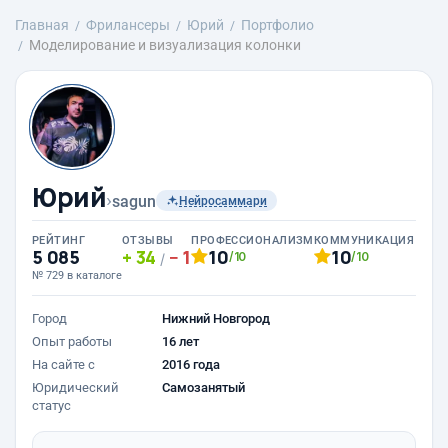
Главная
Фрилансеры
Юрий
Портфолио
Моделирование и визуализация колонки
Юрий
›
sagun
Нейросаммари
РЕЙТИНГ
ОТЗЫВЫ
ПРОФЕССИОНАЛИЗМ
КОММУНИКАЦИЯ
5 085
34
1
10
10
/10
/10
/
№ 729 в каталоге
Город
Нижний Новгород
Опыт работы
16 лет
На сайте с
2016 года
Юридический
Самозанятый
статус