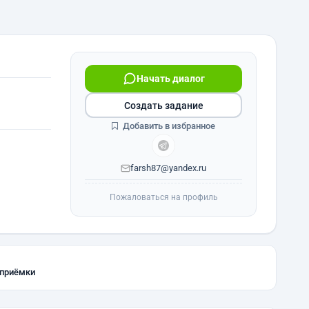
Начать диалог
Создать задание
Добавить в избранное
farsh87@yandex.ru
Пожаловаться на профиль
 приёмки