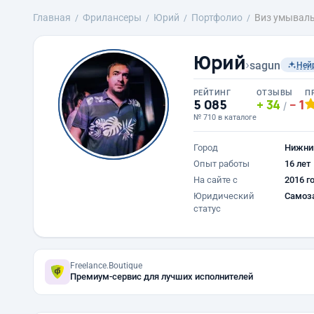
Главная
Фрилансеры
Юрий
Портфолио
Виз умывал
Юрий
›
sagun
Ней
РЕЙТИНГ
ОТЗЫВЫ
П
5 085
34
1
/
№ 710 в каталоге
Город
Нижни
Опыт работы
16 лет
На сайте с
2016 г
Юридический
Самоз
статус
Freelance.Boutique
Премиум-сервис для лучших исполнителей