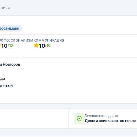
ьника
росаммари
РОФЕССИОНАЛИЗМ
КОММУНИКАЦИЯ
10
10
/10
/10
й Новгород
ода
анятый
Безопасная сделка
Деньги списываются после