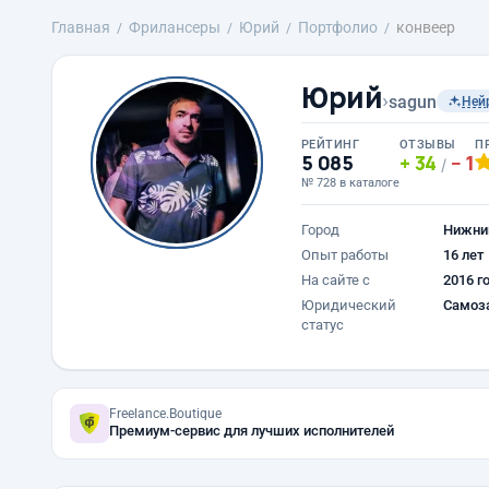
Главная
Фрилансеры
Юрий
Портфолио
конвеер
Юрий
›
sagun
Ней
РЕЙТИНГ
ОТЗЫВЫ
П
5 085
34
1
/
№ 728 в каталоге
Город
Нижни
Опыт работы
16 лет
На сайте с
2016 г
Юридический
Самоз
статус
Freelance.Boutique
Премиум-сервис для лучших исполнителей