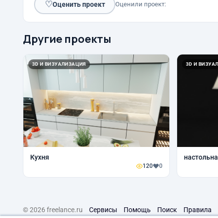
♡
Оценить проект
Оценили проект:
Другие проекты
3D И ВИЗУАЛИЗАЦИЯ
3D И ВИЗУА
Кухня
настольна
120
0
© 2026 freelance.ru
Сервисы
Помощь
Поиск
Правила