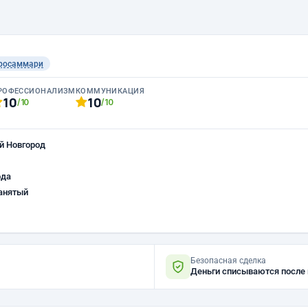
росаммари
РОФЕССИОНАЛИЗМ
КОММУНИКАЦИЯ
10
10
/10
/10
й Новгород
ода
анятый
Безопасная сделка
Деньги списываются после