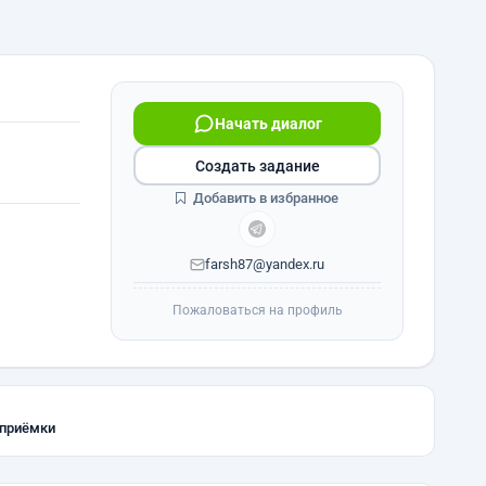
Начать диалог
Создать задание
Добавить в избранное
farsh87@yandex.ru
Пожаловаться на профиль
 приёмки