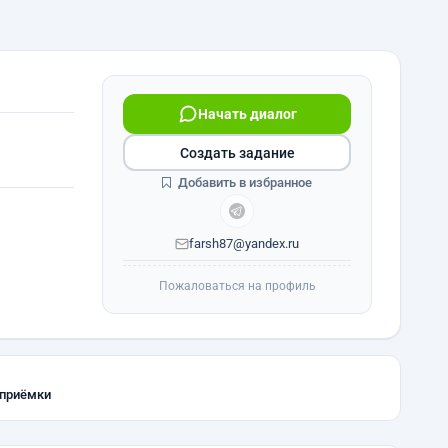
Начать диалог
Создать задание
Добавить в избранное
farsh87@yandex.ru
Пожаловаться на профиль
 приёмки