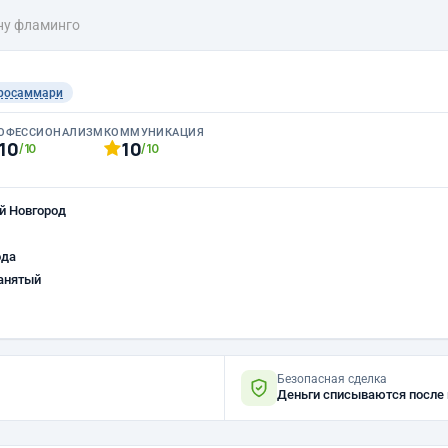
ену фламинго
росаммари
ОФЕССИОНАЛИЗМ
КОММУНИКАЦИЯ
10
10
/10
/10
й Новгород
ода
анятый
Безопасная сделка
Деньги списываются после