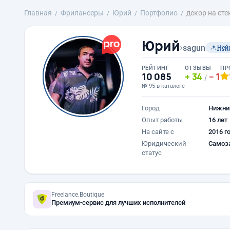
Главная
Фрилансеры
Юрий
Портфолио
декор на ст
Юрий
›
sagun
Ней
РЕЙТИНГ
ОТЗЫВЫ
ПР
10 085
34
1
/
№ 95 в каталоге
Город
Нижни
Опыт работы
16 лет
На сайте с
2016 г
Юридический
Самоз
статус
Freelance.Boutique
Премиум-сервис для лучших исполнителей