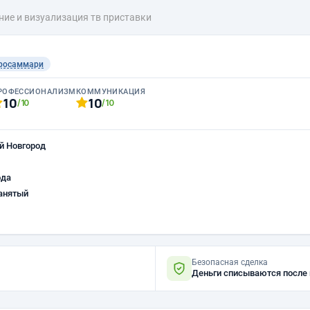
ие и визуализация тв приставки
росаммари
РОФЕССИОНАЛИЗМ
КОММУНИКАЦИЯ
10
10
/10
/10
й Новгород
ода
анятый
Безопасная сделка
Деньги списываются после