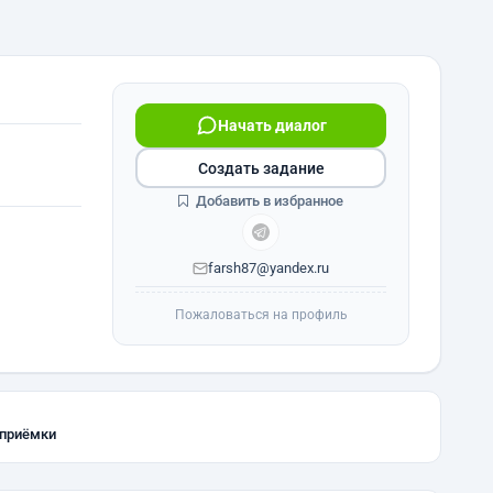
Начать диалог
Создать задание
Добавить в избранное
farsh87@yandex.ru
Пожаловаться на профиль
 приёмки