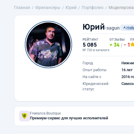
Главная
Фрилансеры
Юрий
Портфолио
Моделирован
Юрий
›
sagun
Ней
РЕЙТИНГ
ОТЗЫВЫ
П
5 085
34
1
/
№ 720 в каталоге
Город
Нижни
Опыт работы
16 лет
На сайте с
2016 г
Юридический
Самоз
статус
Freelance.Boutique
Премиум-сервис для лучших исполнителей