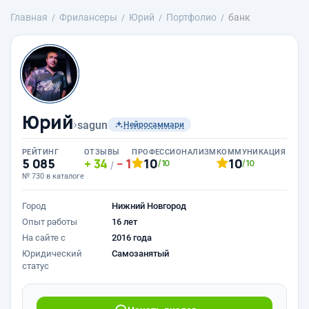
Главная
Фрилансеры
Юрий
Портфолио
банк
Юрий
›
sagun
Нейросаммари
РЕЙТИНГ
ОТЗЫВЫ
ПРОФЕССИОНАЛИЗМ
КОММУНИКАЦИЯ
5 085
34
1
10
10
/10
/10
/
№ 730 в каталоге
Город
Нижний Новгород
Опыт работы
16 лет
На сайте с
2016 года
Юридический
Самозанятый
статус