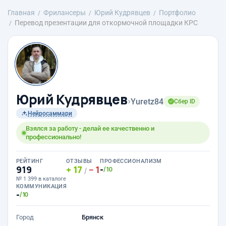
Главная
Фрилансеры
Юрий Кудрявцев
Портфолио
Перевод презентации для откормочной площадки КРС
Юрий Кудрявцев
›
Yuretz84
Сбер ID
Нейросаммари
Взялся за работу - делай ее качественно и
профессионально!
РЕЙТИНГ
ОТЗЫВЫ
ПРОФЕССИОНАЛИЗМ
919
17
1
-
/10
/
№ 1 399 в каталоге
КОММУНИКАЦИЯ
-
/10
Город
Брянск