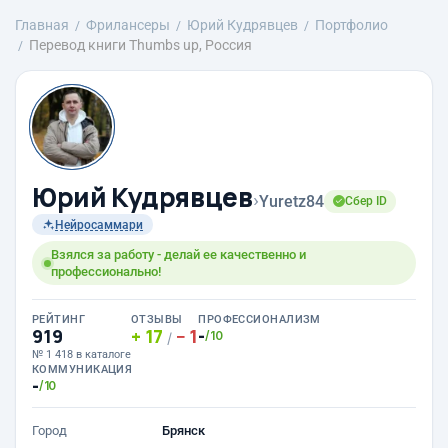
Главная
Фрилансеры
Юрий Кудрявцев
Портфолио
Перевод книги Thumbs up, Россия
Юрий Кудрявцев
›
Yuretz84
Сбер ID
Нейросаммари
Взялся за работу - делай ее качественно и
профессионально!
РЕЙТИНГ
ОТЗЫВЫ
ПРОФЕССИОНАЛИЗМ
919
17
1
-
/10
/
№ 1 418 в каталоге
КОММУНИКАЦИЯ
-
/10
Город
Брянск