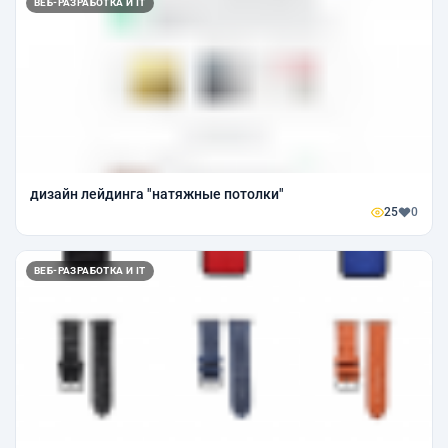
ВЕБ-РАЗРАБОТКА И IT
дизайн лейдинга "натяжные потолки"
25
0
ВЕБ-РАЗРАБОТКА И IT