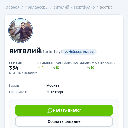
Главная
Фрилансеры
виталий
Портфолио
вестка
виталий
›
farta-bryt
Нейросаммари
РЕЙТИНГ
ОТЗЫВЫ
ПРОФЕССИОНАЛИЗМ
КОММУНИКАЦИЯ
354
1
-
-
/10
/10
№ 3 045 в каталоге
Город
Москва
На сайте с
2016 года
Начать диалог
Создать задание