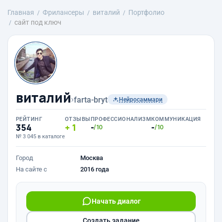
Главная
Фрилансеры
виталий
Портфолио
сайт под ключ
виталий
›
farta-bryt
Нейросаммари
РЕЙТИНГ
ОТЗЫВЫ
ПРОФЕССИОНАЛИЗМ
КОММУНИКАЦИЯ
354
1
-
-
/10
/10
№ 3 045 в каталоге
Город
Москва
На сайте с
2016 года
Начать диалог
Создать задание