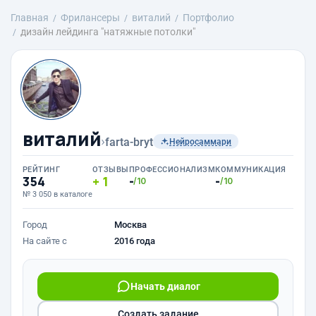
Главная
Фрилансеры
виталий
Портфолио
дизайн лейдинга "натяжные потолки"
виталий
›
farta-bryt
Нейросаммари
РЕЙТИНГ
ОТЗЫВЫ
ПРОФЕССИОНАЛИЗМ
КОММУНИКАЦИЯ
354
1
-
-
/10
/10
№ 3 050 в каталоге
Город
Москва
На сайте с
2016 года
Начать диалог
Создать задание