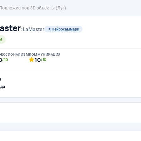
Подложка под 3D объекты (Луг)
aster
›
LaMaster
Нейросаммари
!
ФЕССИОНАЛИЗМ
КОММУНИКАЦИЯ
0
10
/10
/10
а
ода