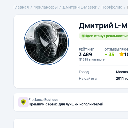
Главная
Фрилансеры
Дмитрий L-Master
Портфолио
Дмитрий L-M
Идеи станут реальностью
РЕЙТИНГ
ОТЗЫВЫ
ПРО
3 489
35
1
№ 318 в каталоге
Город
Москв
На сайте с
2011 г
Freelance.Boutique
Премиум-сервис для лучших исполнителей