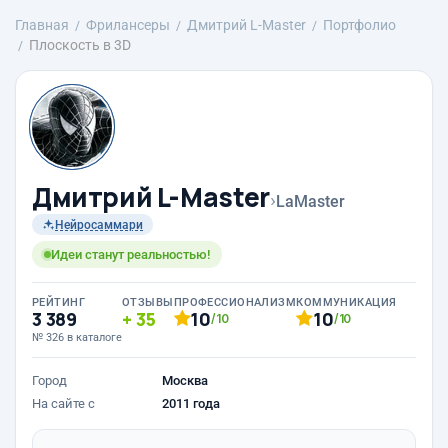
Главная
Фрилансеры
Дмитрий L-Master
Портфолио
Плоскость в 3D
Дмитрий L-Master
›
LaMaster
Нейросаммари
Идеи станут реальностью!
РЕЙТИНГ
ОТЗЫВЫ
ПРОФЕССИОНАЛИЗМ
КОММУНИКАЦИЯ
3 389
35
10
10
/10
/10
№ 326 в каталоге
Город
Москва
На сайте с
2011 года