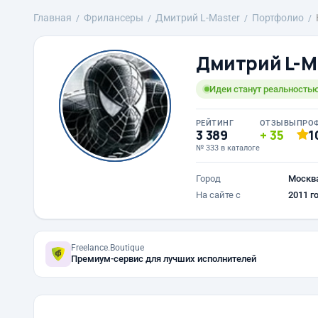
Главная
Фрилансеры
Дмитрий L-Master
Портфолио
Дмитрий L-M
Идеи станут реальностью
РЕЙТИНГ
ОТЗЫВЫ
ПРО
3 389
35
1
№ 333 в каталоге
Город
Москв
На сайте с
2011 г
Freelance.Boutique
Премиум-сервис для лучших исполнителей