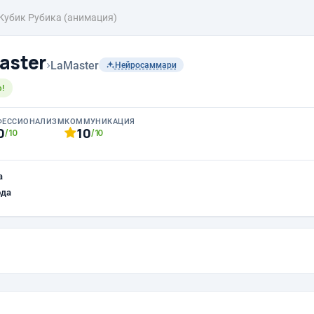
Кубик Рубика (анимация)
aster
›
LaMaster
Нейросаммари
!
ФЕССИОНАЛИЗМ
КОММУНИКАЦИЯ
0
10
/10
/10
а
ода