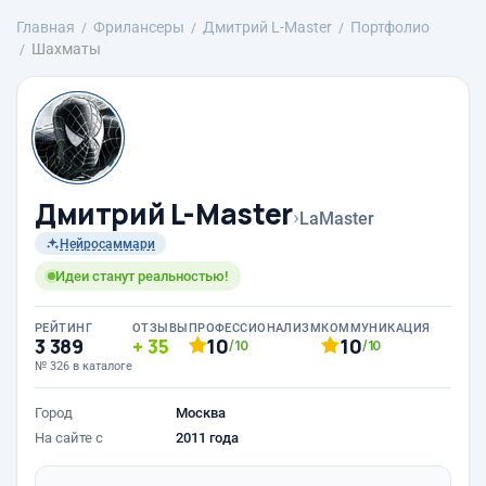
Главная
Фрилансеры
Дмитрий L-Master
Портфолио
Шахматы
Дмитрий L-Master
›
LaMaster
Нейросаммари
Идеи станут реальностью!
РЕЙТИНГ
ОТЗЫВЫ
ПРОФЕССИОНАЛИЗМ
КОММУНИКАЦИЯ
3 389
35
10
10
/10
/10
№ 326 в каталоге
Город
Москва
На сайте с
2011 года