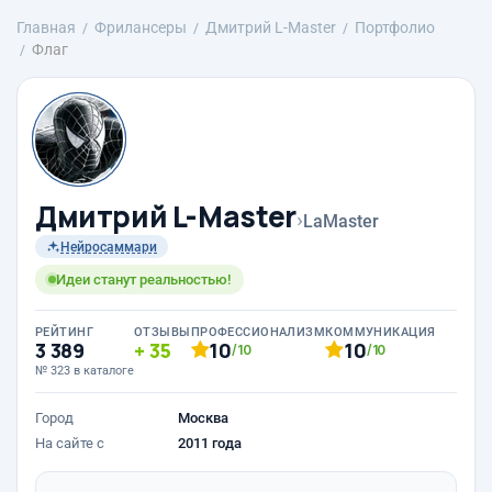
Главная
Фрилансеры
Дмитрий L-Master
Портфолио
Флаг
Дмитрий L-Master
›
LaMaster
Нейросаммари
Идеи станут реальностью!
РЕЙТИНГ
ОТЗЫВЫ
ПРОФЕССИОНАЛИЗМ
КОММУНИКАЦИЯ
3 389
35
10
10
/10
/10
№ 323 в каталоге
Город
Москва
На сайте с
2011 года