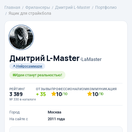
Главная
Фрилансеры
Дмитрий L-Master
Портфолио
Ящик для страйкбола
Дмитрий L-Master
›
LaMaster
Нейросаммари
Идеи станут реальностью!
РЕЙТИНГ
ОТЗЫВЫ
ПРОФЕССИОНАЛИЗМ
КОММУНИКАЦИЯ
3 389
35
10
10
/10
/10
№ 330 в каталоге
Город
Москва
На сайте с
2011 года