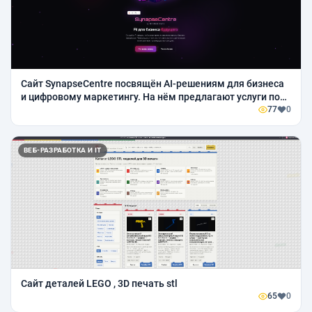
Сайт SynapseCentre посвящён AI-решениям для бизнеса
и цифровому маркетингу. На нём предлагают услуги по
созданию AI-видео, нейроаватаров, автоматизации
77
0
бизнес-процессов и внедрени
ВЕБ-РАЗРАБОТКА И IT
Сайт деталей LEGO , 3D печать stl
65
0