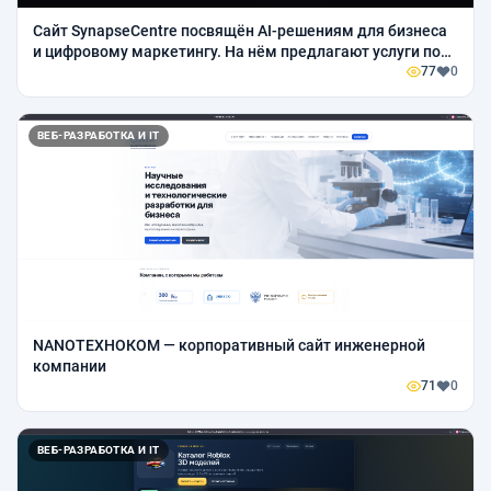
Сайт SynapseCentre посвящён AI-решениям для бизнеса
и цифровому маркетингу. На нём предлагают услуги по
созданию AI-видео, нейроаватаров, автоматизации
77
0
бизнес-процессов и внедрени
ВЕБ-РАЗРАБОТКА И IT
NANOТЕХНОКОМ — корпоративный сайт инженерной
компании
71
0
ВЕБ-РАЗРАБОТКА И IT