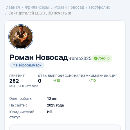
Главная
Фрилансеры
Роман Новосад
Портфолио
Сайт деталей LEGO , 3D печать stl
Роман Новосад
›
roma2025
Сбер ID
Нейросаммари
РЕЙТИНГ
ОТЗЫВЫ
ПРОФЕССИОНАЛИЗМ
КОММУНИКАЦИЯ
282
0
-
-
/10
/10
№ 4 134 в каталоге
Опыт работы
12 лет
На сайте с
2025 года
Юридический
ИП
статус