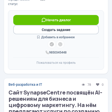
статус
Начать диалог
Создать задание
Добавить в избранное
9850345448
Пожаловаться на профиль
Веб-разработка и IT
78
0
Сайт SynapseCentre посвящён AI-
решениям для бизнеса и
цифровому маркетингу. На нём
предлагают услуги по созданию