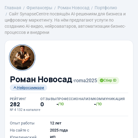
Главная
Фрилансеры
Роман Новосад
Портфолио
Сайт SynapseCentre посвящён AI-решениям для бизнеса и
цифровому маркетингу. На нём предлагают услуги по
созданию AI-видео, нейроаватаров, автоматизации бизнес-
процессов и внедрени
Роман Новосад
›
roma2025
Сбер ID
Нейросаммари
РЕЙТИНГ
ОТЗЫВЫ
ПРОФЕССИОНАЛИЗМ
КОММУНИКАЦИЯ
282
0
-
-
/10
/10
№ 4 132 в каталоге
Опыт работы
12 лет
На сайте с
2025 года
Юридический
ИП