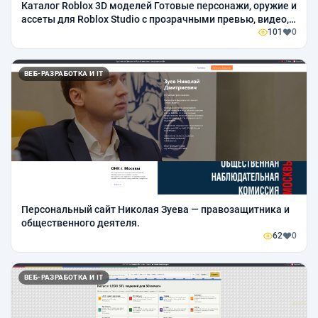
Каталог Roblox 3D моделей Готовые персонажи, оружие и
ассеты для Roblox Studio с прозрачными превью, видео,
GLB и STL на страницах моделей.
101
0
ВЕБ-РАЗРАБОТКА И IT
Персональный сайт Николая Зуева — правозащитника и
общественного деятеля.
62
0
ВЕБ-РАЗРАБОТКА И IT